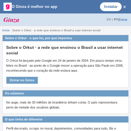
×
O Ginza é melhor no app
Instalar
Ginza
|
Entrar
EN
|
PT
Início
·
Sobre o Orkut · a rede que ensinou o Brasil a usar internet social
Sobre o Orkut · o que foi, por que importou
Sobre o Orkut · a rede que ensinou o Brasil a usar internet
social
O Orkut foi lançado pelo Google em 24 de janeiro de 2004. Em pouco tempo virou
febre no Brasil · ao ponto de o Google mover a operação para São Paulo em 2008,
reconhecendo que o coração da rede estava aqui.
Entrar no Ginza
Os números
No auge, mais de 30 milhões de brasileiros tinham conta. O país representava
perto de metade dos usuários globais.
O que tinha de diferente
Perfil decorado, scraps no mural, depoimentos, comunidades para tudo, fãs e