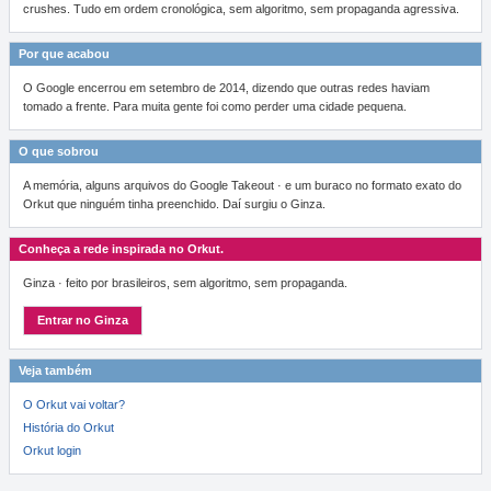
crushes. Tudo em ordem cronológica, sem algoritmo, sem propaganda agressiva.
Por que acabou
O Google encerrou em setembro de 2014, dizendo que outras redes haviam
tomado a frente. Para muita gente foi como perder uma cidade pequena.
O que sobrou
A memória, alguns arquivos do Google Takeout · e um buraco no formato exato do
Orkut que ninguém tinha preenchido. Daí surgiu o Ginza.
Conheça a rede inspirada no Orkut.
Ginza · feito por brasileiros, sem algoritmo, sem propaganda.
Entrar no Ginza
Veja também
O Orkut vai voltar?
História do Orkut
Orkut login