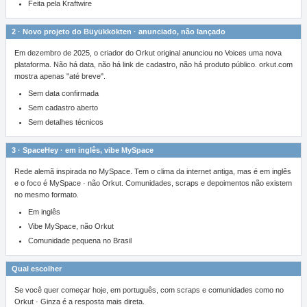
Feita pela Kraftwire
2 · Novo projeto do Büyükkökten · anunciado, não lançado
Em dezembro de 2025, o criador do Orkut original anunciou no Voices uma nova
plataforma. Não há data, não há link de cadastro, não há produto público. orkut.com
mostra apenas "até breve".
Sem data confirmada
Sem cadastro aberto
Sem detalhes técnicos
3 · SpaceHey · em inglês, vibe MySpace
Rede alemã inspirada no MySpace. Tem o clima da internet antiga, mas é em inglês
e o foco é MySpace · não Orkut. Comunidades, scraps e depoimentos não existem
no mesmo formato.
Em inglês
Vibe MySpace, não Orkut
Comunidade pequena no Brasil
Qual escolher
Se você quer começar hoje, em português, com scraps e comunidades como no
Orkut · Ginza é a resposta mais direta.