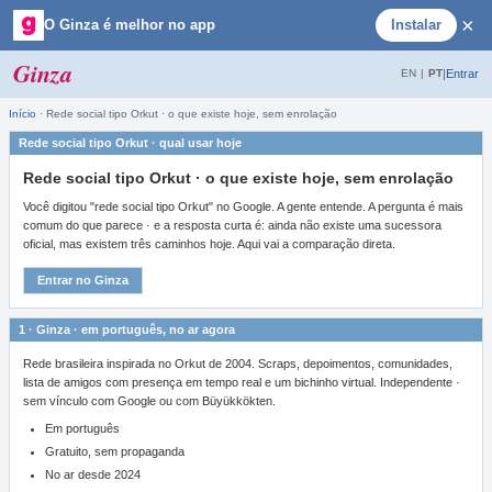
×
O Ginza é melhor no app
Instalar
Ginza
|
Entrar
EN
|
PT
Início
·
Rede social tipo Orkut · o que existe hoje, sem enrolação
Rede social tipo Orkut · qual usar hoje
Rede social tipo Orkut · o que existe hoje, sem enrolação
Você digitou "rede social tipo Orkut" no Google. A gente entende. A pergunta é mais
comum do que parece · e a resposta curta é: ainda não existe uma sucessora
oficial, mas existem três caminhos hoje. Aqui vai a comparação direta.
Entrar no Ginza
1 · Ginza · em português, no ar agora
Rede brasileira inspirada no Orkut de 2004. Scraps, depoimentos, comunidades,
lista de amigos com presença em tempo real e um bichinho virtual. Independente ·
sem vínculo com Google ou com Büyükkökten.
Em português
Gratuito, sem propaganda
No ar desde 2024